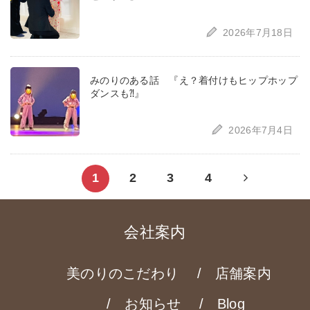
2026年7月18日
みのりのある話 『え？着付けもヒップホップ
ダンスも⁈』
2026年7月4日
Next
1
2
3
4
page
会社案内
美のりのこだわり
店舗案内
お知らせ
Blog