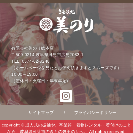
有限会社美のり総本店
〒509-0214
岐阜県可児市広見2062-1
TEL: 0574-62-9248
（ホームページを見たとお伝え頂きますとスムーズです）
10:00～19:00
（定休日：火曜日・年末年始)
サイトマップ
プライバシーポリシー
copyright © 成人式の振袖や、卒業袴・着物レンタル・着付けのこと
なら、岐阜県可児市のきもの処美のりへ。 All rights reserved.