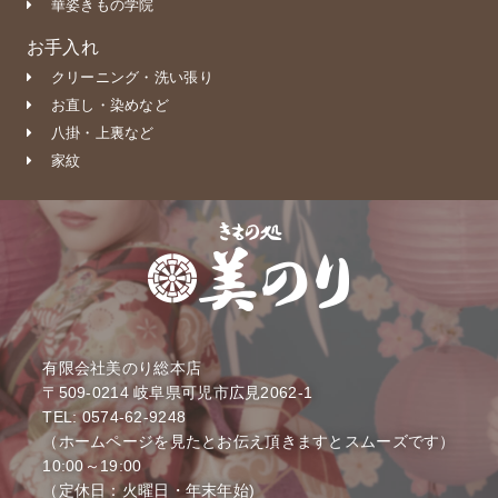
華姿きもの学院
お手入れ
クリーニング・洗い張り
お直し・染めなど
八掛・上裏など
家紋
有限会社美のり総本店
〒509-0214
岐阜県可児市広見2062-1
TEL: 0574-62-9248
（ホームページを見たとお伝え頂きますとスムーズです）
10:00～19:00
（定休日：火曜日・年末年始)