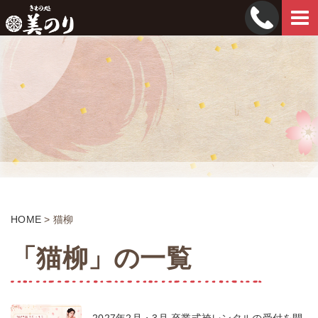
Tog
navi
HOME
>
猫柳
「猫柳」の一覧