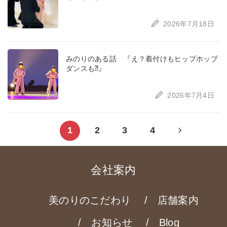
2026年7月18日
みのりのある話 『え？着付けもヒップホップ
ダンスも⁈』
2026年7月4日
Next
1
2
3
4
page
会社案内
美のりのこだわり
店舗案内
お知らせ
Blog