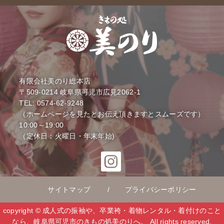
有限会社美のり総本店
〒509-0214
岐阜県可児市広見2062-1
TEL: 0574-62-9248
（ホームページを見たとお伝え頂きますとスムーズです）
10:00～19:00
（定休日：火曜日・年末年始)
サイトマップ
プライバシーポリシー
copyright © 成人式の振袖や、卒業袴・着物レンタル・着付けのこと
なら、岐阜県可児市のきもの処美のりへ。 All rights reserved.