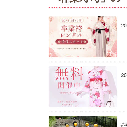
2
2
み