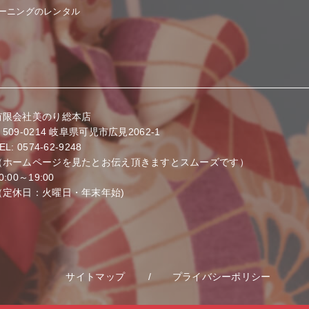
ーニングのレンタル
有限会社美のり総本店
509-0214
岐阜県可児市広見2062-1
EL: 0574-62-9248
（ホームページを見たとお伝え頂きますとスムーズです）
0:00～19:00
（定休日：火曜日・年末年始)
サイトマップ
プライバシーポリシー