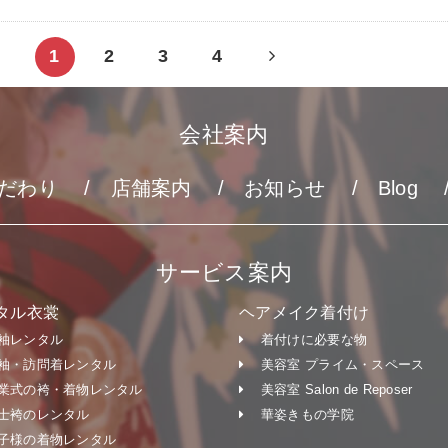
Next
1
2
3
4
page
会社案内
だわり
店舗案内
お知らせ
Blog
サービス案内
タル衣裳
ヘアメイク着付け
袖レンタル
着付けに必要な物
袖・訪問着レンタル
美容室 プライム・スペース
業式の袴・着物レンタル
美容室 Salon de Reposer
士袴のレンタル
華姿きもの学院
子様の着物レンタル