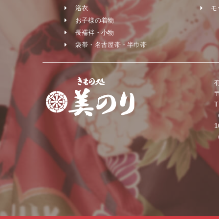
浴衣
モ
お子様の着物
長襦袢・小物
袋帯・名古屋帯・半巾帯
〒
T
1