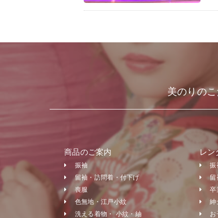
美のりのこ
商品のご案内
レン
振袖
振
留袖・訪問着・付下げ
留
喪服
卒
色無地・江戸小紋
紳
洗える着物・ 小紋・紬
お