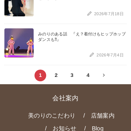
2026年7月18日
みのりのある話 『え？着付けもヒップホップ
ダンスも⁈』
2026年7月4日
Next
1
2
3
4
page
会社案内
美のりのこだわり
店舗案内
お知らせ
Blog