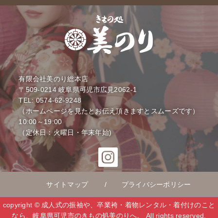
有限会社美のり総本店
〒509-0214
岐阜県可児市広見2062-1
TEL: 0574-62-9248
（ホームページを見たとお伝え頂きますとスムーズです）
10:00～19:00
（定休日：火曜日・年末年始)
サイトマップ
プライバシーポリシー
copyright © 成人式の振袖や、卒業袴・着物レンタル・着付けのこと
なら、岐阜県可児市のきもの処美のりへ。 All rights reserved.