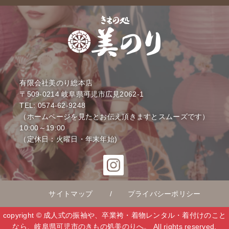
有限会社美のり総本店
〒509-0214
岐阜県可児市広見2062-1
TEL: 0574-62-9248
（ホームページを見たとお伝え頂きますとスムーズです）
10:00～19:00
（定休日：火曜日・年末年始)
サイトマップ
プライバシーポリシー
copyright © 成人式の振袖や、卒業袴・着物レンタル・着付けのこと
なら、岐阜県可児市のきもの処美のりへ。 All rights reserved.