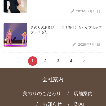
2026年7月18日
みのりのある話 『え？着付けもヒップホップ
ダンスも⁈』
2026年7月4日
Next
1
2
3
4
page
会社案内
美のりのこだわり
店舗案内
お知らせ
Blog