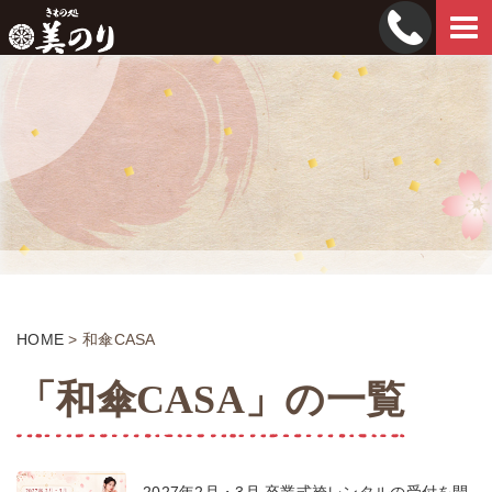
Tog
navi
HOME
>
和傘CASA
「和傘CASA」の一覧