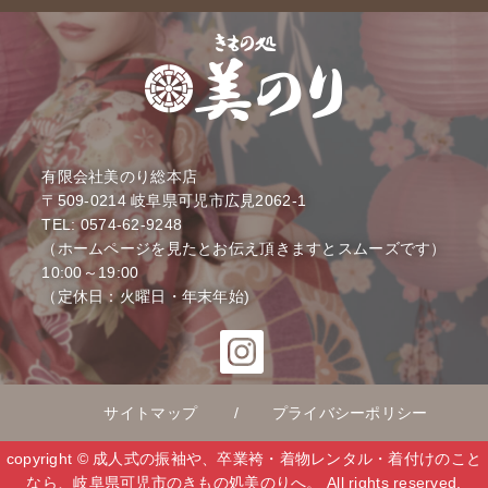
有限会社美のり総本店
〒509-0214
岐阜県可児市広見2062-1
TEL: 0574-62-9248
（ホームページを見たとお伝え頂きますとスムーズです）
10:00～19:00
（定休日：火曜日・年末年始)
サイトマップ
プライバシーポリシー
copyright © 成人式の振袖や、卒業袴・着物レンタル・着付けのこと
なら、岐阜県可児市のきもの処美のりへ。 All rights reserved.