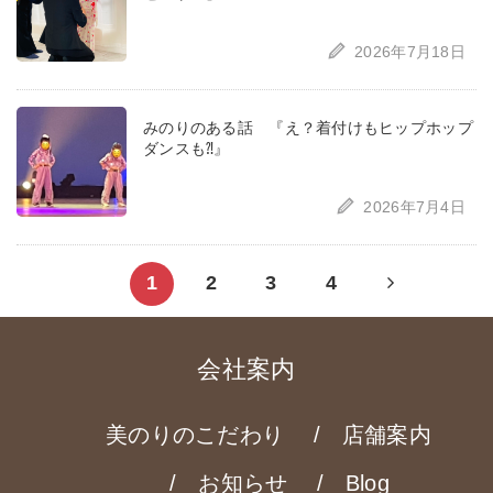
2026年7月18日
みのりのある話 『え？着付けもヒップホップ
ダンスも⁈』
2026年7月4日
Next
1
2
3
4
page
会社案内
美のりのこだわり
店舗案内
お知らせ
Blog