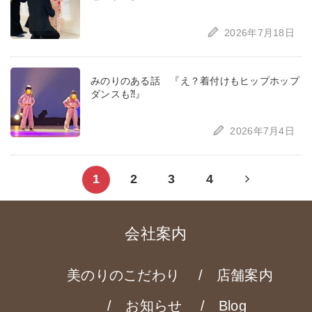
2026年7月18日
みのりのある話 『え？着付けもヒップホップ
ダンスも⁈』
2026年7月4日
Next
1
2
3
4
page
会社案内
美のりのこだわり
店舗案内
お知らせ
Blog