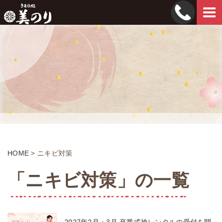
Tog
navi
HOME
>
ニキビ対策
「ニキビ対策」の一覧