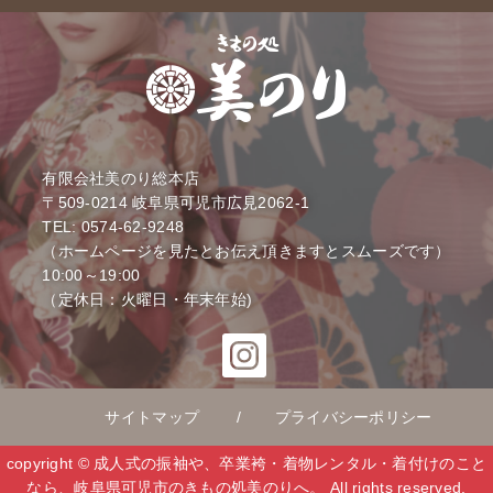
有限会社美のり総本店
〒509-0214
岐阜県可児市広見2062-1
TEL: 0574-62-9248
（ホームページを見たとお伝え頂きますとスムーズです）
10:00～19:00
（定休日：火曜日・年末年始)
サイトマップ
プライバシーポリシー
copyright © 成人式の振袖や、卒業袴・着物レンタル・着付けのこと
なら、岐阜県可児市のきもの処美のりへ。 All rights reserved.