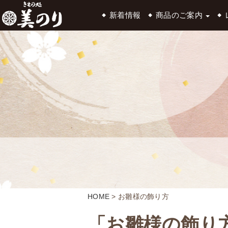
新着情報
商品のご案内
HOME
>
お雛様の飾り方
「お雛様の飾り