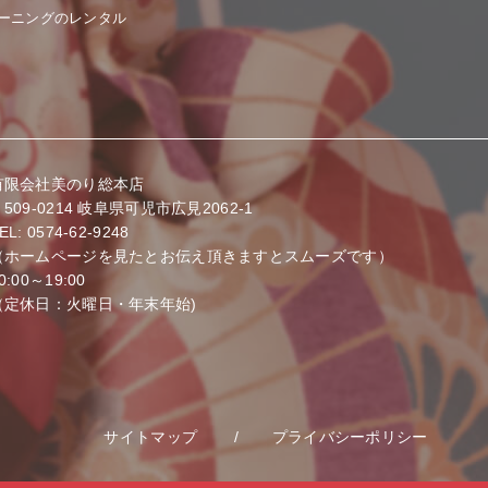
ーニングのレンタル
有限会社美のり総本店
509-0214
岐阜県可児市広見2062-1
EL: 0574-62-9248
（ホームページを見たとお伝え頂きますとスムーズです）
0:00～19:00
（定休日：火曜日・年末年始)
サイトマップ
プライバシーポリシー