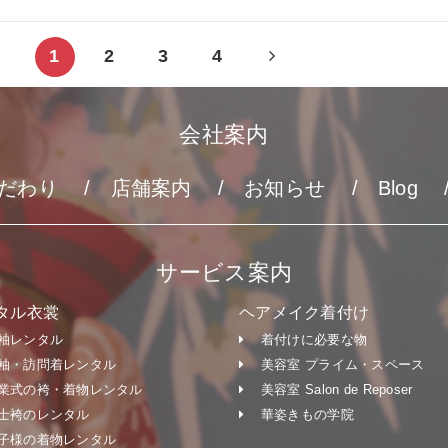
Next
1
2
3
4
page
会社案内
だわり
店舗案内
お知らせ
Blog
サービス案内
タル衣裳
ヘアメイク着付け
袖レンタル
着付けに必要な物
袖・訪問着レンタル
美容室 プライム・スペース
業式の袴・着物レンタル
美容室 Salon de Reposer
士袴のレンタル
華姿きもの学院
子様の着物レンタル