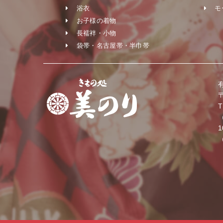
浴衣
モ
お子様の着物
長襦袢・小物
袋帯・名古屋帯・半巾帯
〒
T
1