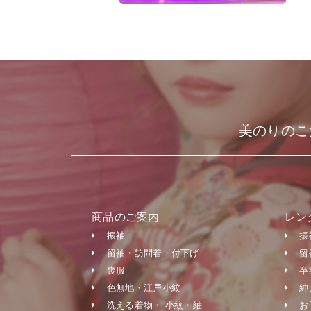
美のりのこ
商品のご案内
レン
振袖
振
留袖・訪問着・付下げ
留
喪服
卒
色無地・江戸小紋
紳
洗える着物・ 小紋・紬
お