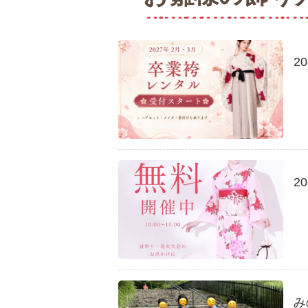
2
2
み