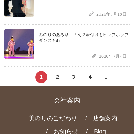
2026年7月18日
みのりのある話 『え？着付けもヒップホップ
ダンスも⁈』
2026年7月4日
Next
1
2
3
4
page
会社案内
美のりのこだわり
店舗案内
お知らせ
Blog