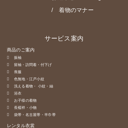
着物のマナー
サービス案内
商品のご案内
振袖
留袖・訪問着・付下げ
喪服
色無地・江戸小紋
洗える着物・ 小紋・紬
浴衣
お子様の着物
長襦袢・小物
袋帯・名古屋帯・半巾帯
レンタル衣裳