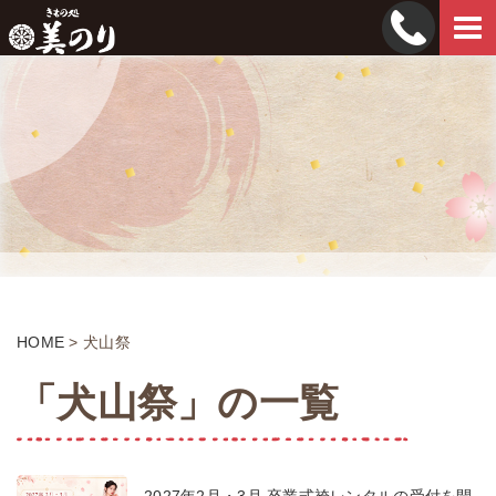
Tog
navi
HOME
>
犬山祭
「犬山祭」の一覧