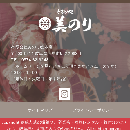
有限会社美のり総本店
〒509-0214
岐阜県可児市広見2062-1
TEL: 0574-62-9248
（ホームページを見たとお伝え頂きますとスムーズです）
10:00～19:00
（定休日：火曜日・年末年始)
サイトマップ
プライバシーポリシー
copyright © 成人式の振袖や、卒業袴・着物レンタル・着付けのこと
なら、岐阜県可児市のきもの処美のりへ。 All rights reserved.