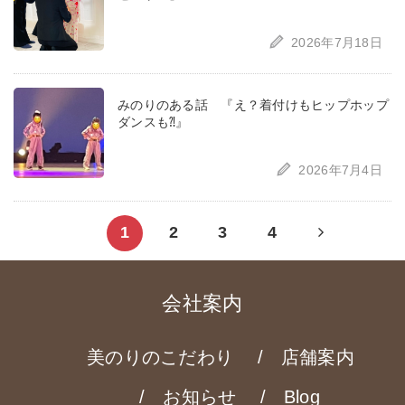
2026年7月18日
みのりのある話 『え？着付けもヒップホップ
ダンスも⁈』
2026年7月4日
Next
1
2
3
4
page
会社案内
美のりのこだわり
店舗案内
お知らせ
Blog