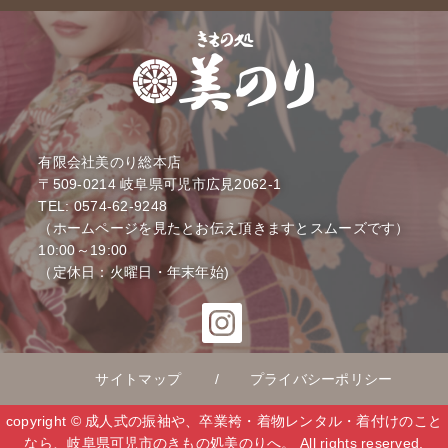
有限会社美のり総本店
〒509-0214
岐阜県可児市広見2062-1
TEL: 0574-62-9248
（ホームページを見たとお伝え頂きますとスムーズです）
10:00～19:00
（定休日：火曜日・年末年始)
サイトマップ
プライバシーポリシー
copyright © 成人式の振袖や、卒業袴・着物レンタル・着付けのこと
なら、岐阜県可児市のきもの処美のりへ。 All rights reserved.