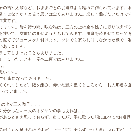
。
子の笛や太鼓など、おままごとのお道具より精巧に作られています。
済ませなきゃ！と言う思いは全くありません。楽しく遊びたいだけで
作業です。
なります。母を待つ間、暇な私は、三方の上の盃や銚子に取り敢えず
を注いで、女雛にのませようともしてみます。用事を済ませて戻って
と慌ててジュースを片付けます。ソレでも怒られはしなかった様で、
かありません。
壊してしまったこともありました。
てしまったことも一度や二度ではありません。
ね。
思います。
私の仕事になっておりました。
てくれましたが、段を組み、赤い毛氈を敷くところから、お人形達を
なっていました。
その次が五人囃子、、、
く分からない三人のオジサンの事もあれば。。。
があるとさえ思っておらず、出した順、手に取った順に並べて&お道具
烏帽子）を被せるのですが、上手く頭に乗らずいつも首にぶら下がっ