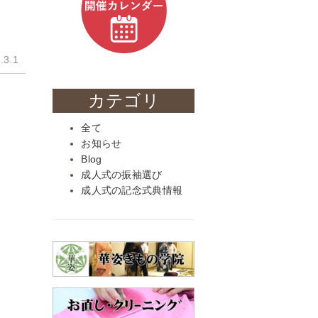
.3.1
カテゴリ
全て
お知らせ
Blog
成人式の振袖選び
成人式の記念式典情報