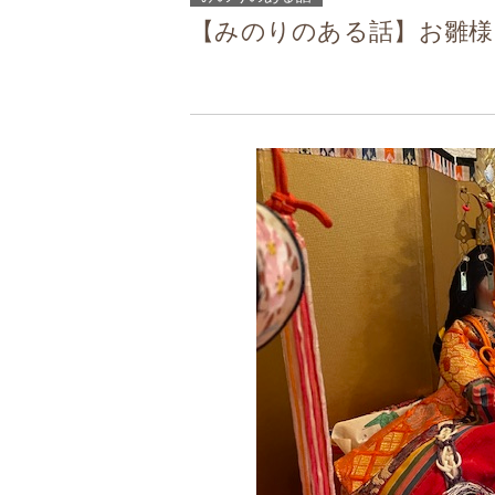
【みのりのある話】お雛様