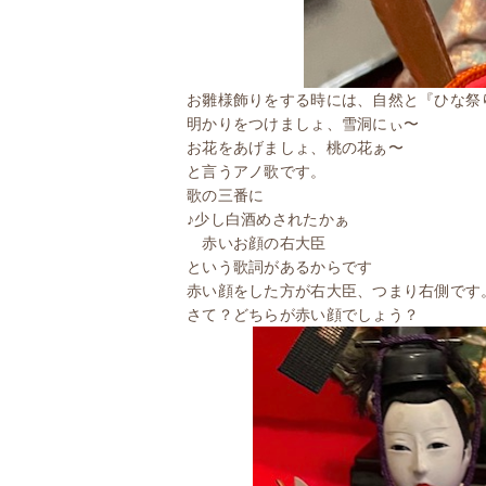
お雛様飾りをする時には、自然と『ひな祭
明かりをつけましょ、雪洞にぃ〜
お花をあげましょ、桃の花ぁ〜
と言うアノ歌です。
歌の三番に
♪少し白酒めされたかぁ
赤いお顔の右大臣
という歌詞があるからです
赤い顔をした方が右大臣、つまり右側です
さて？どちらが赤い顔でしょう？