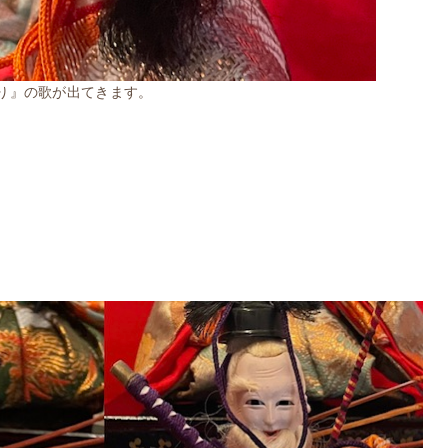
り』の歌が出てきます。
。