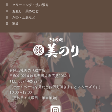
クリーニング・洗い張り
お直し・染めなど
八掛・上裏など
家紋
有限会社美のり総本店
〒509-0214
岐阜県可児市広見2062-1
TEL: 0574-62-9248
（ホームページを見たとお伝え頂きますとスムーズです）
10:00～19:00
（定休日：火曜日・年末年始)