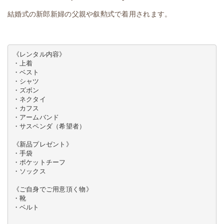
結婚式の新郎新婦の父親や叙勲式で着用されます。
《レンタル内容》

・上着

・ベスト

・シャツ

・ズボン

・ネクタイ

・カフス

・アームバンド

・サスペンダ（希望者）

《新品プレゼント》

・手袋

・ポケットチーフ

・ソックス

《ご自身でご用意頂く物》

・靴

・ベルト
