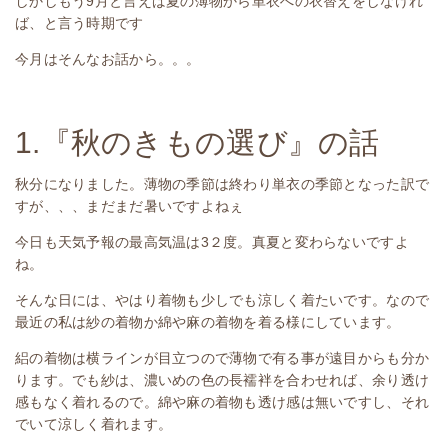
しかしもう9月と言えば夏の薄物から単衣への衣替えをしなけれ
ば、と言う時期です
今月はそんなお話から。。。
1.『秋のきもの選び』の話
秋分になりました。薄物の季節は終わり単衣の季節となった訳で
すが、、、まだまだ暑いですよねぇ
今日も天気予報の最高気温は3２度。真夏と変わらないですよ
ね。
そんな日には、やはり着物も少しでも涼しく着たいです。なので
最近の私は紗の着物か綿や麻の着物を着る様にしています。
絽の着物は横ラインが目立つので薄物で有る事が遠目からも分か
ります。でも紗は、濃いめの色の長襦袢を合わせれば、余り透け
感もなく着れるので。綿や麻の着物も透け感は無いですし、それ
でいて涼しく着れます。