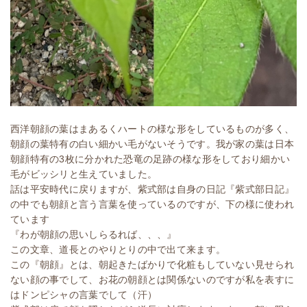
西洋朝顔の葉はまあるくハートの様な形をしているものが多く、
朝顔の葉特有の白い細かい毛がないそうです。我が家の葉は日本
朝顔特有の3枚に分かれた恐竜の足跡の様な形をしており細かい
毛がビッシリと生えていました。
話は平安時代に戻りますが、紫式部は自身の日記『紫式部日記』
の中でも朝顔と言う言葉を使っているのですが、下の様に使われ
ています
『わが朝顔の思いしらるれば、、、』
この文章、道長とのやりとりの中で出て来ます。
この『朝顔』とは、朝起きたばかりで化粧もしていない見せられ
ない顔の事でして、お花の朝顔とは関係ないのですが私を表すに
はドンピシャの言葉でして（汗）