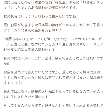
次に出会えたのが日本酒の老舗「福光屋」さんの『加賀鳶』スッ
キリとしたキレのある味わいの辛口だそうです。
秋の夜長にじっくりと味わって呑みたいですね。
更にお酒が続きますが日本酒の後はビールです。わくわく手作り
ファーム川北さんの金沢百万石BEER
3種類あるのですが、中でも気になるのがコシヒカリエール。ビ
ールと言えば麦。なのにコシヒカリ？麦とお米のマリアージュ？
ビールなのに日本酒の味わいも？
私の中には？がいっぱい。是非、飲んでみたくなるでは無いです
か⁈
お店を見つけて喜んでいたのですが、重くなるから帰りに買お
う！と思っていたら、帰りは時間切れで買えずじまい。残念過ぎ
ますぅ（泣）
最近ではふるさと納税の返礼品にもなっている様なので、そのう
ちに手に入れたいと思います
そして！女の子なら誰でも好きなんじゃ無い？と思える美味しさ