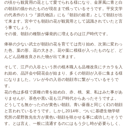
の頃から観賞用の花として愛でられる様になり、金屏風に青と白
の朝顔の描かれたものが現在まで残っているそうです。平安文学
の代表作の１つ『源氏物語』にも『朝顔の姫君』として朝顔が出
て来ます。宮中でも朝顔の花が観賞用として認識されていたと言
う事でしょう。
その後、朝顔の種類が爆発的に増えるのは江戸時代です。
俸禄の少ない武士が朝顔の花を育てては売り始め、次第に変わっ
た色、葉の形、花の大きさ、花や葉に模様が入ったものなど、ど
んどん品種改良された物が出て来ます。
そして、江戸の入谷という所の植木職人も品種改良にチカラを入
れ始め、品評会や闘花会が始まり、多くの朝顔が入谷に集まる様
になりました。ソレが今の入谷の朝顔市に繋がっているそうで
す。
花の色は多様で原種の青を始め白、赤、桃、紫、私はみた事があ
りませんが、茶色や黒い花も江戸時代からあったそうですよ。
どうしても無かったのが黄色い朝顔。青い薔薇と同じく幻の朝顔
と言われているそうです。しかし2014年、ついに基礎生物学研
究所の星野敦先生方が黄色い朝顔を咲かせる事に成功したそうで
す。とは言え、一般に流通するのにはもう少し時が必要らしく、