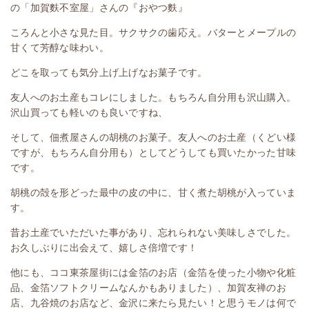
の「加賀麩不室屋」さんの『おやつ麩』
ころんと小さな見た目。サクサクの歯応え。バターとメープルの
甘くて芳醇な味わい。
どこを取っても気分上げ上げなお菓子です。
友人へのお土産もコレにしました。もちろん自分用も沢山購入。
沢山買っても軽いのも良いですね、
そして、佃煮屋さんの胡桃のお菓子。
友人へのお土産（くどい様
ですが、もちろん自分用も）としてどうしても買いたかった甘味
です。
胡桃の殻を形どった最中の皮の中に、甘く煮た胡桃が入っていま
す。
昔お土産でいただいた事があり、忘れられない美味しさでした。
お久しぶりに出会えて、嬉しさ倍増です！
他にも、ココ東茶屋街には金箔のお店（金箔を使った小物や化粧
品、金箔ソフトクリームなんかもありました）、加賀友禅のお
店、九谷焼のお店など、金沢に来たら見たい！と思うモノは何で