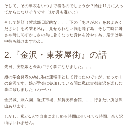
そして、その単衣をいつまで着るのでしょうか？袷は11月に入っ
てからになりそうです（1か月も
遅いよ）
そして朝顔（紫式部日記的な、、、下の「あさがお」をおよみく
ださい）を名乗る私は、見せられない顔を隠す為、そして時に暑
さや時に恥ずかしさの為に暑くなった身体を冷やす為、扇子は年
中持ち続けますわよ。
2.『金沢・東茶屋街』の話
先日、突然娘と金沢に行く事になりました。。。
娘の学会発表の為に私は運転手として行ったのですが、せっかく
の金沢です。娘が学会に参加している間に私は古都金沢を楽しむ
事に致しました（わーい）
金沢城、兼六園、近江市場、加賀友禅会館、、、行きたい所は沢
山あります。
しかし、私が1人で自由に楽しめる時間はせいぜい3時間。余り沢
山は回れません。