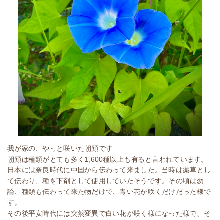
我が家の、やっと咲いた朝顔です
朝顔は種類がとても多く1,600種以上も有ると言われています。
日本には奈良時代に中国から伝わって来ました。当時は薬草とし
て伝わり、種を下剤として使用していたそうです。その頃は勿
論、種類も伝わって来た物だけで、青い花が咲くだけだった様で
す。
その後平安時代には突然変異で白い花が咲く様になった様で、そ