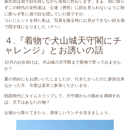
紫式部は扇で顔を隠しながら道長に対応します。まぁ、朝に限ら
ずこの時代の女性達は、公達（男性）に顔を見られないように朝
に限らず常に扇で顔を隠していた様ですが、、、
コレにヒントを得た私は、写真を撮る時にお見せできない顔を扇
で隠す様になりました（テヘ）
４.『着物で犬山城天守閣にチ
ャレンジ』とお誘いの話
10月のお出掛けは、犬山城の天守閣まで着物で登ってみません
か？
夏の初めにもお誘いいたしましたが、行きたかったのに参加出来
なかった方、今度は是非ご参加くださいませ。
戦国時代にタイムスリップして、天守閣からの眺めを満喫すれ
ば、天下はあなたの物？
お城から降りてきたら、美味しいランチを頂きましょう。